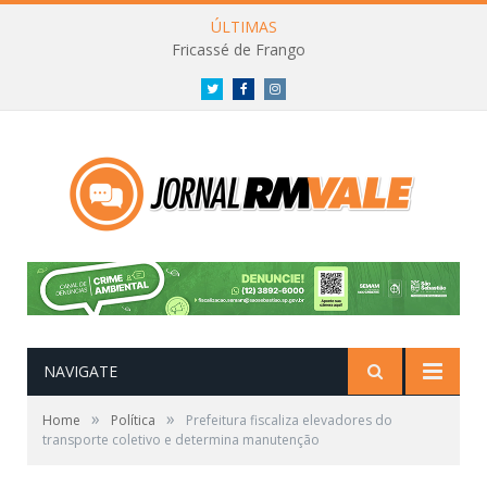
ÚLTIMAS
Fricassé de Frango
Twitter
Facebook
Instagram
NAVIGATE
»
»
Home
Política
Prefeitura fiscaliza elevadores do
transporte coletivo e determina manutenção