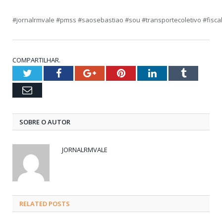
#jornalrmvale #pmss #saosebastiao #sou #transportecoletivo #fisca
COMPARTILHAR.
Twitter
Facebook
Google+
Pinterest
LinkedIn
Tumblr
Email
SOBRE O AUTOR
JORNALRMVALE
RELATED
POSTS