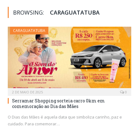
BROWSING:
CARAGUATATUBA
CARAGUATATUBA
2 DE MAIO DE 2025
0
Serramar Shopping sorteia carro 0km em
comemoração ao Dia das Mães
O Dias das Mães é aquela data que simboliza carinho, paz e
cuidado. Para comemorar…