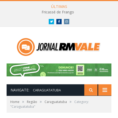
ÚLTIMAS
Fricassé de Frango
Twitter
Facebook
Instagram
NAVIGATE:
CARAGUATATUBA
»
»
»
Home
Região
Caraguatatuba
Category:
"Caraguatatuba"