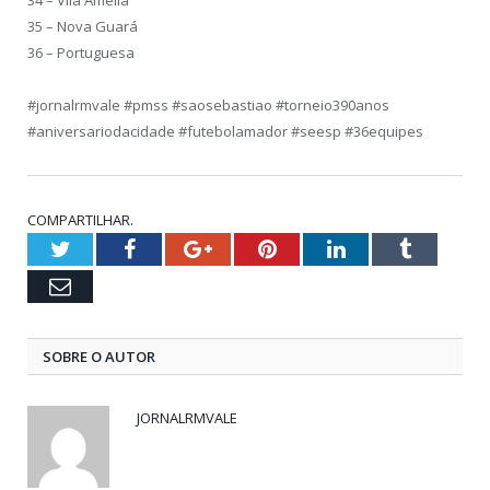
35 – Nova Guará
36 – Portuguesa
#jornalrmvale #pmss #saosebastiao #torneio390anos
#aniversariodacidade #futebolamador #seesp #36equipes
COMPARTILHAR.
Twitter
Facebook
Google+
Pinterest
LinkedIn
Tumblr
Email
SOBRE O AUTOR
JORNALRMVALE