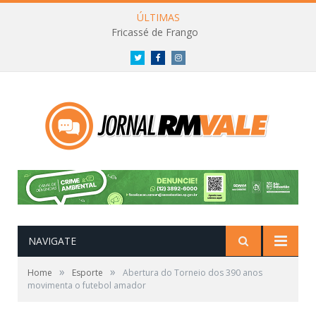
ÚLTIMAS
Fricassé de Frango
Twitter
Facebook
Instagram
NAVIGATE
»
»
Home
Esporte
Abertura do Torneio dos 390 anos
movimenta o futebol amador