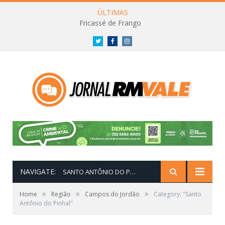
ÚLTIMAS
Fricassé de Frango
Twitter
Facebook
Instagram
NAVIGATE:
SANTO ANTÔNIO DO PINHAL
»
»
»
Home
Região
Campos do Jordão
Category: "Santo
Antônio do Pinhal"