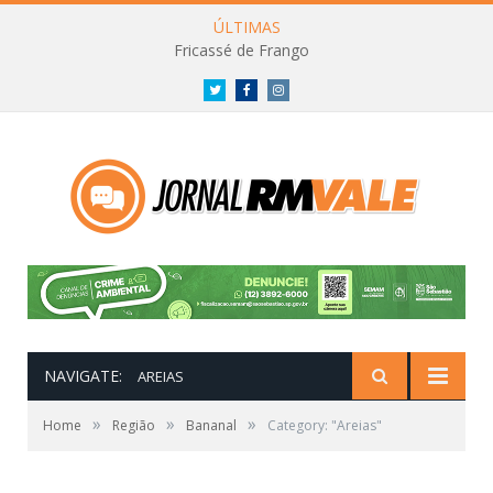
ÚLTIMAS
Fricassé de Frango
Twitter
Facebook
Instagram
NAVIGATE:
AREIAS
»
»
»
Home
Região
Bananal
Category: "Areias"