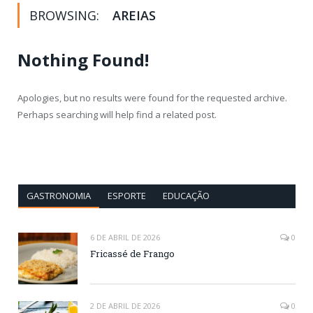
BROWSING:
AREIAS
Nothing Found!
Apologies, but no results were found for the requested archive.
Perhaps searching will help find a related post.
GASTRONOMIA
ESPORTE
EDUCAÇÃO
6 DE ABRIL DE 2026
0
Fricassé de Frango
2 DE ABRIL DE 2026
0