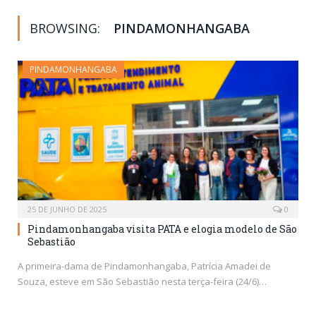
BROWSING:
PINDAMONHANGABA
PINDAMONHANGABA
25 DE JUNHO DE 2025
0
Pindamonhangaba visita PATA e elogia modelo de São
Sebastião
A primeira-dama de Pindamonhangaba, Patrícia Amadei de
Souza, esteve em São Sebastião nesta terça-feira (24/6)…