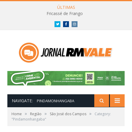
ÚLTIMAS
Fricassé de Frango
Twitter
Facebook
Instagram
NAVIGATE:
PINDAMONHANGABA
»
»
»
Home
Região
São José dos Campos
Category:
"Pindamonhangaba"