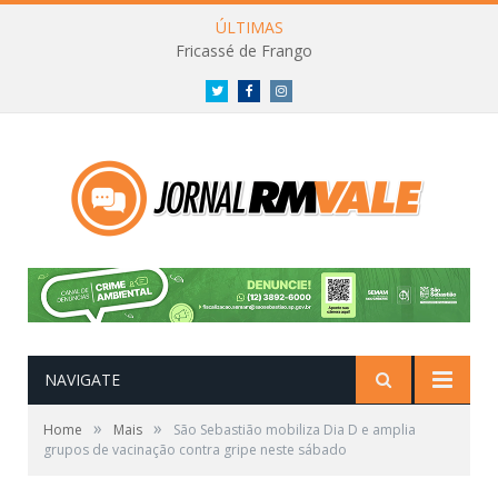
ÚLTIMAS
Fricassé de Frango
Twitter
Facebook
Instagram
NAVIGATE
»
»
Home
Mais
São Sebastião mobiliza Dia D e amplia
grupos de vacinação contra gripe neste sábado