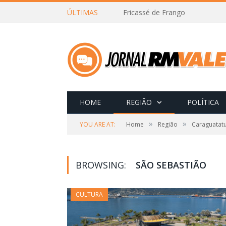
ÚLTIMAS
Fricassé de Frango
HOME
REGIÃO
POLÍTICA
»
»
YOU ARE AT:
Home
Região
Caraguatat
BROWSING:
SÃO SEBASTIÃO
CULTURA