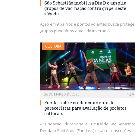
São Sebastião mobiliza Dia D e amplia
grupos de vacinação contra gripe neste
sábado
Ação em 9 bairros e pontos volantes busca protege
grupos prioritários antes do inverno A…
CULTURA
26 DE MARÇO DE 2026
0
Fundass abre credenciamento de
pareceristas para avaliação de projetos
culturais
A Fundação Educacional e Cultural de São Sebastiã
Deodato Sant’Anna (Fundass) está com inscrições