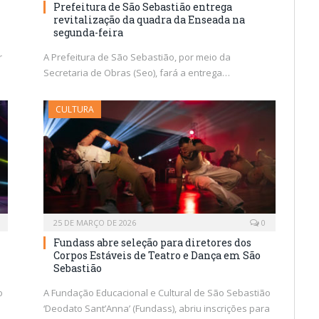
Prefeitura de São Sebastião entrega
revitalização da quadra da Enseada na
segunda-feira
r
A Prefeitura de São Sebastião, por meio da
Secretaria de Obras (Seo), fará a entrega…
CULTURA
25 DE MARÇO DE 2026
0
Fundass abre seleção para diretores dos
Corpos Estáveis de Teatro e Dança em São
Sebastião
o
A Fundação Educacional e Cultural de São Sebastião
‘Deodato Sant’Anna’ (Fundass), abriu inscrições para