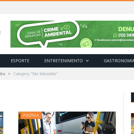
ESPORTE
ENTRETENIMENTO
GASTRONOMI
»
uba
Category: "São Sebastião"
POLÍTICA