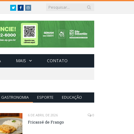
Twitter
Facebook
Instagram
A
MAIS
CONTATO
GASTRONOMIA
ESPORTE
EDUCAÇÃO
6 DE ABRIL DE 2026
0
Fricassé de Frango