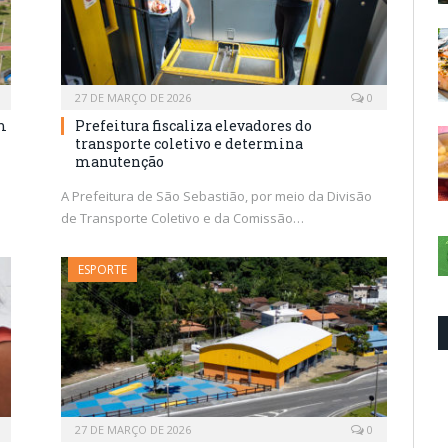
27 DE MARÇO DE 2026
0
m
Prefeitura fiscaliza elevadores do
transporte coletivo e determina
manutenção
A Prefeitura de São Sebastião, por meio da Divisão
de Transporte Coletivo e da Comissão…
ESPORTE
27 DE MARÇO DE 2026
0