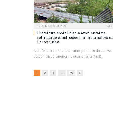
19 DE MARÇO DE 2026
0
Prefeitura apoia Polícia Ambiental na
retirada de construções em mata nativa n
Barreirinha
A Prefeitura de São Sebastião, por meio da Comiss
de Demolição, apoiou, na quarta-feira (18/3),…
Next
1
2
3
…
89