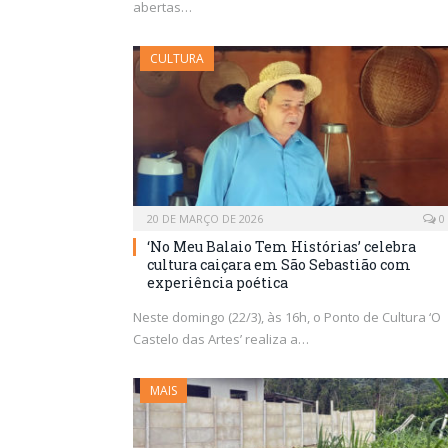
abertas…
CULTURA
20 DE MARÇO DE 2026
0
‘No Meu Balaio Tem Histórias’ celebra
cultura caiçara em São Sebastião com
experiência poética
Neste domingo (22/3), às 16h, o Ponto de Cultura ‘O
Castelo das Artes’ realiza a…
MAIS