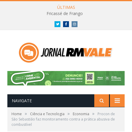
ÚLTIMAS
Fricassé de Frango
Twitter
Facebook
Instagram
NAVIGATE
»
»
»
Home
Ciência e Tecnologia
Economia
Procon de
São Sebastião faz monitoramento contra a prática abusiva de
combustível