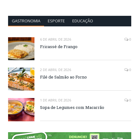
GASTRONOMIA
ESPORTE
EDUCAÇÃO
6 DE ABRIL DE 2026
0
Fricassé de Frango
2 DE ABRIL DE 2026
0
Filé de Salmão ao Forno
1 DE ABRIL DE 2026
0
Sopa de Legumes com Macarrão