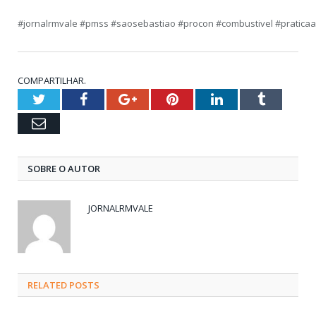
#jornalrmvale #pmss #saosebastiao #procon #combustivel #pratica
COMPARTILHAR.
Twitter
Facebook
Google+
Pinterest
LinkedIn
Tumblr
Email
SOBRE O AUTOR
JORNALRMVALE
RELATED
POSTS