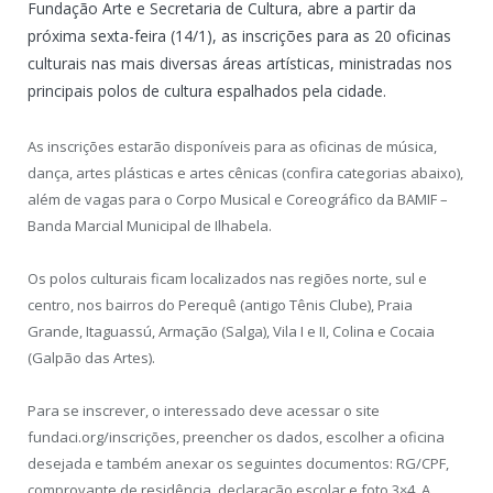
Fundação Arte e Secretaria de Cultura, abre a partir da
próxima sexta-feira (14/1), as inscrições para as 20 oficinas
culturais nas mais diversas áreas artísticas, ministradas nos
principais polos de cultura espalhados pela cidade.
As inscrições estarão disponíveis para as oficinas de música,
dança, artes plásticas e artes cênicas (confira categorias abaixo),
além de vagas para o Corpo Musical e Coreográfico da BAMIF –
Banda Marcial Municipal de Ilhabela.
Os polos culturais ficam localizados nas regiões norte, sul e
centro, nos bairros do Perequê (antigo Tênis Clube), Praia
Grande, Itaguassú, Armação (Salga), Vila I e II, Colina e Cocaia
(Galpão das Artes).
Para se inscrever, o interessado deve acessar o site
fundaci.org/inscrições, preencher os dados, escolher a oficina
desejada e também anexar os seguintes documentos: RG/CPF,
comprovante de residência, declaração escolar e foto 3×4. A