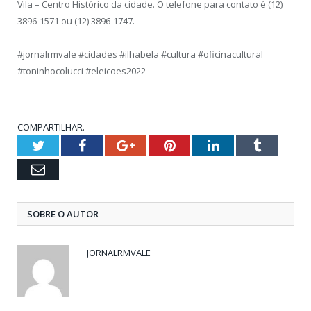
Vila – Centro Histórico da cidade. O telefone para contato é (12)
3896-1571 ou (12) 3896-1747.
#jornalrmvale #cidades #ilhabela #cultura #oficinacultural
#toninhocolucci #eleicoes2022
COMPARTILHAR.
Twitter
Facebook
Google+
Pinterest
LinkedIn
Tumblr
Email
SOBRE O AUTOR
JORNALRMVALE