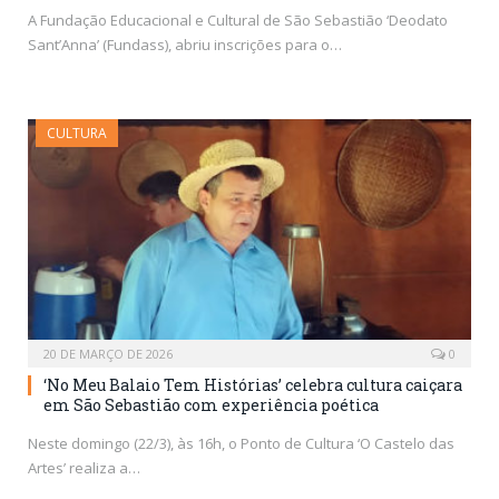
A Fundação Educacional e Cultural de São Sebastião ‘Deodato
Sant’Anna’ (Fundass), abriu inscrições para o…
CULTURA
20 DE MARÇO DE 2026
0
‘No Meu Balaio Tem Histórias’ celebra cultura caiçara
em São Sebastião com experiência poética
Neste domingo (22/3), às 16h, o Ponto de Cultura ‘O Castelo das
Artes’ realiza a…