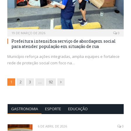
19 DE MARÇO DE 2026
0
Prefeitura intensifica serviço de abordagem social
para atender população em situação de rua
Município reforça ações integradas, amplia equipes e fortalece
rede de proteção social com foco na…
Next
1
2
3
…
92
GASTRONOMIA
ESPORTE
EDUCAÇÃO
6 DE ABRIL DE 2026
0