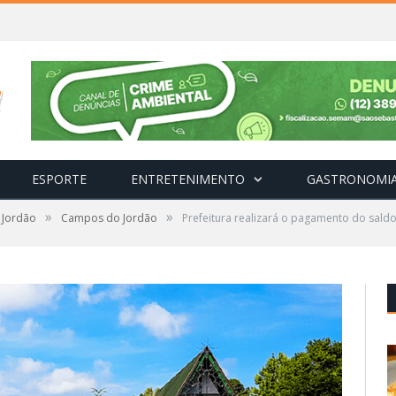
ESPORTE
ENTRETENIMENTO
GASTRONOMI
»
»
 Jordão
Campos do Jordão
Prefeitura realizará o pagamento do sal