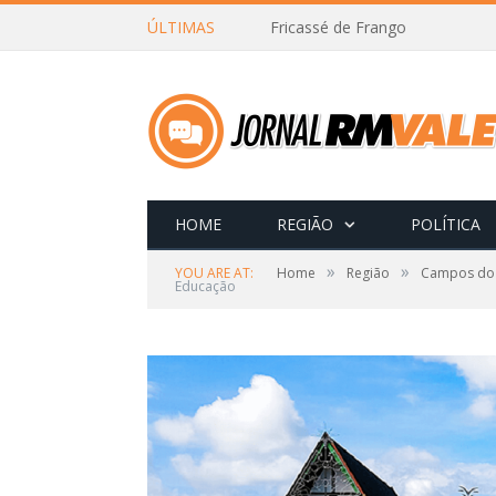
ÚLTIMAS
Fricassé de Frango
HOME
REGIÃO
POLÍTICA
»
»
YOU ARE AT:
Home
Região
Campos do
Educação