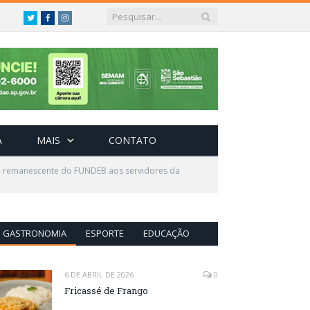
Twitter
Facebook
Instagram
A
MAIS
CONTATO
do remanescente do FUNDEB aos servidores da
GASTRONOMIA
ESPORTE
EDUCAÇÃO
6 DE ABRIL DE 2026
0
Fricassé de Frango