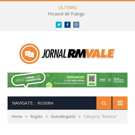
ÚLTIMAS
Fricassé de Frango
Twitter
Facebook
Instagram
NAVIGATE:
ROSEIRA
»
»
»
Home
Região
Guaratinguetá
Category: "Roseira"