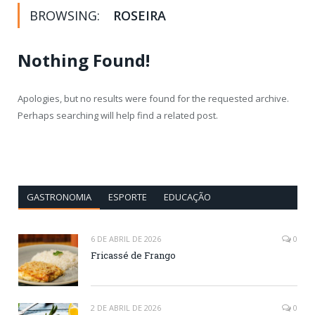
BROWSING:
ROSEIRA
Nothing Found!
Apologies, but no results were found for the requested archive.
Perhaps searching will help find a related post.
GASTRONOMIA
ESPORTE
EDUCAÇÃO
6 DE ABRIL DE 2026
0
Fricassé de Frango
2 DE ABRIL DE 2026
0