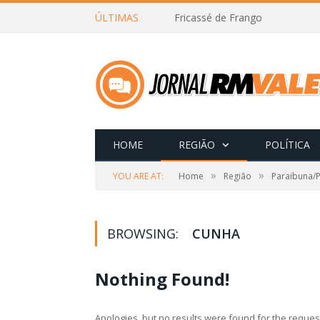
ÚLTIMAS
Fricassé de Frango
HOME
REGIÃO
POLÍTICA
»
»
YOU ARE AT:
Home
Região
Paraibuna/P
BROWSING:
CUNHA
Nothing Found!
Apologies, but no results were found for the request