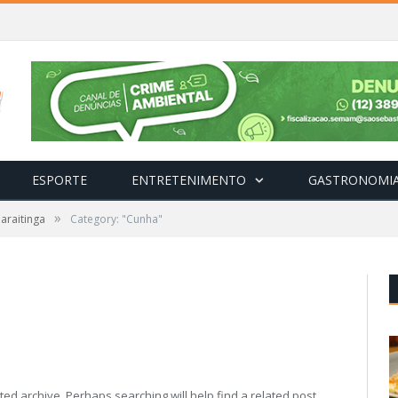
ESPORTE
ENTRETENIMENTO
GASTRONOMI
»
araitinga
Category: "Cunha"
ed archive. Perhaps searching will help find a related post.