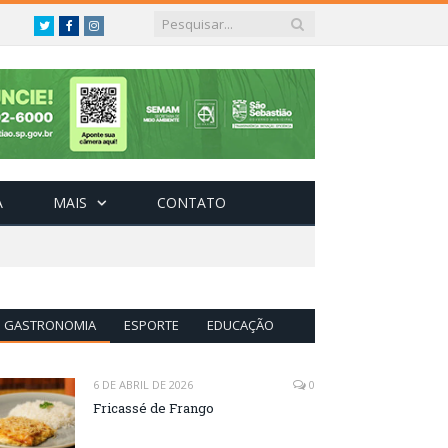
Twitter
Facebook
Instagram
A
MAIS
CONTATO
GASTRONOMIA
ESPORTE
EDUCAÇÃO
6 DE ABRIL DE 2026
0
Fricassé de Frango