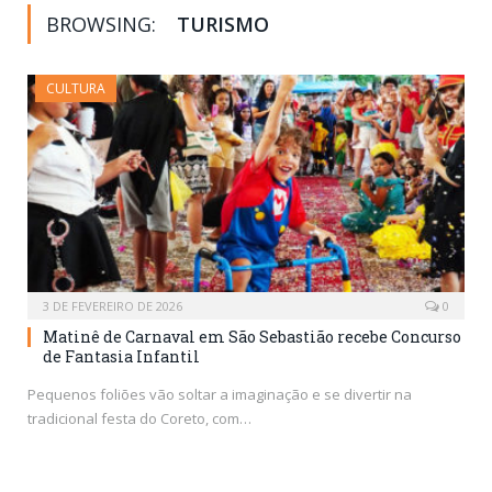
BROWSING:
TURISMO
CULTURA
3 DE FEVEREIRO DE 2026
0
Matinê de Carnaval em São Sebastião recebe Concurso
de Fantasia Infantil
Pequenos foliões vão soltar a imaginação e se divertir na
tradicional festa do Coreto, com…