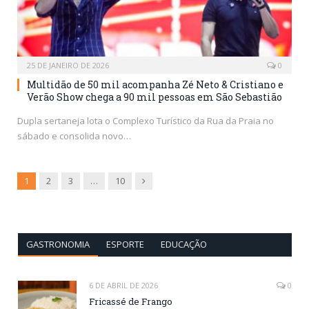
25 DE JANEIRO DE 2026
0
Multidão de 50 mil acompanha Zé Neto & Cristiano e
Verão Show chega a 90 mil pessoas em São Sebastião
Dupla sertaneja lota o Complexo Turístico da Rua da Praia no
sábado e consolida novo…
Next
1
2
3
…
10
GASTRONOMIA
ESPORTE
EDUCAÇÃO
6 DE ABRIL DE 2026
0
Fricassé de Frango