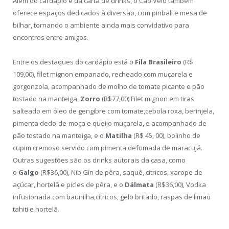
Além do cardápio e da carta de drinks, o Cão Véio também
oferece espaços dedicados à diversão, com pinball e mesa de
bilhar, tornando o ambiente ainda mais convidativo para
encontros entre amigos.
Entre os destaques do cardápio está o
Fila Brasileiro
(R$
109,00), filet mignon empanado, recheado com muçarela e
gorgonzola, acompanhado de molho de tomate picante e pão
tostado na manteiga,
Zorro
(R$77,00) Filet mignon em tiras
salteado em óleo de gengibre com tomate,cebola roxa, berinjela,
pimenta dedo-de-moça e queijo muçarela, e acompanhado de
pão tostado na manteiga, e o
Matilha
(R$ 45, 00), bolinho de
cupim cremoso servido com pimenta defumada de maracujá.
Outras sugestões são os drinks autorais da casa, como
o
Galgo
(R$36,00), Nib Gin de pêra, saquê, cítricos, xarope de
açúcar, hortelã e picles de pêra, e o
Dálmata
(R$36,00), Vodka
infusionada com baunilha,cítricos, gelo britado, raspas de limão
tahiti e hortelã.