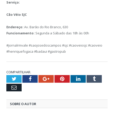
Serviço:
Cão Véio SJC
Endereço:
Av. Barão do Rio Branco, 630
Funcionamento:
Segunda a Sábado das 18h às 00h
#jornalrmvale #saojosedoscampos #sjc #caoveiosjc #caoveio
#henriquefogaca #badaui #gastropub
COMPARTILHAR.
Twitter
Facebook
Google+
Pinterest
LinkedIn
Tumblr
Email
SOBRE O AUTOR