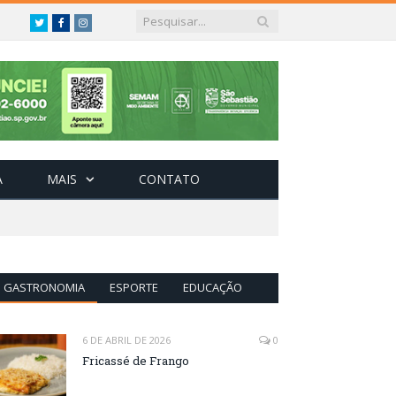
Twitter
Facebook
Instagram
A
MAIS
CONTATO
GASTRONOMIA
ESPORTE
EDUCAÇÃO
6 DE ABRIL DE 2026
0
Fricassé de Frango