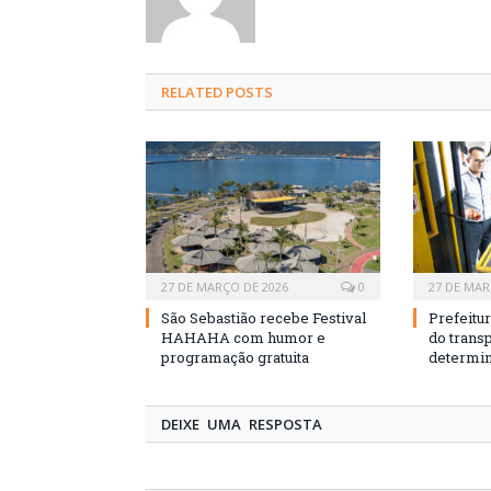
RELATED
POSTS
27 DE MARÇO DE 2026
0
27 DE MAR
São Sebastião recebe Festival
Prefeitur
HAHAHA com humor e
do transp
programação gratuita
determi
DEIXE UMA RESPOSTA