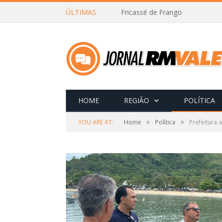
ÚLTIMAS
Fricassé de Frango
HOME
REGIÃO
POLÍTICA
»
»
YOU ARE AT:
Home
Política
Prefeitura 