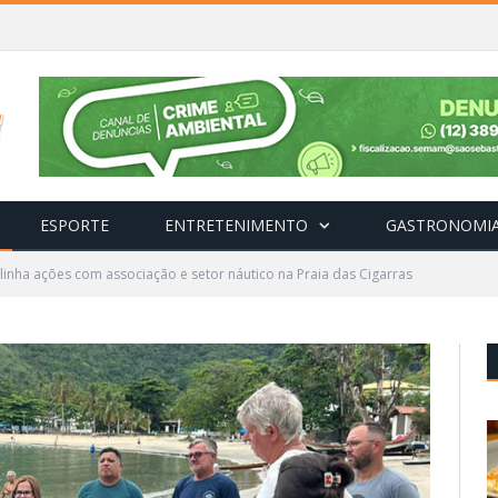
ESPORTE
ENTRETENIMENTO
GASTRONOMI
alinha ações com associação e setor náutico na Praia das Cigarras