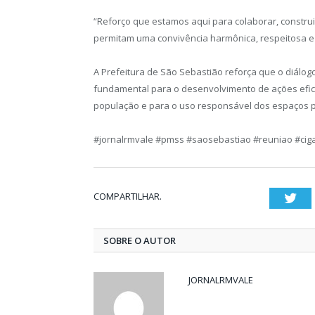
“Reforço que estamos aqui para colaborar, construi
permitam uma convivência harmônica, respeitosa e 
A Prefeitura de São Sebastião reforça que o diálo
fundamental para o desenvolvimento de ações efic
população e para o uso responsável dos espaços p
#jornalrmvale #pmss #saosebastiao #reuniao #cig
COMPARTILHAR.
Twi
SOBRE O AUTOR
JORNALRMVALE